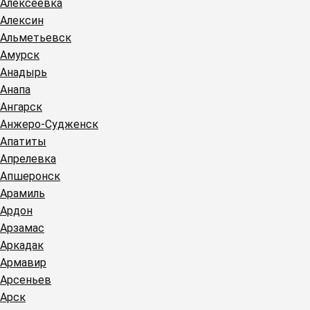
Алексеевка
Алексин
Альметьевск
Амурск
Анадырь
Анапа
Ангарск
Анжеро-Судженск
Апатиты
Апрелевка
Апшеронск
Арамиль
Ардон
Арзамас
Аркадак
Армавир
Арсеньев
Арск