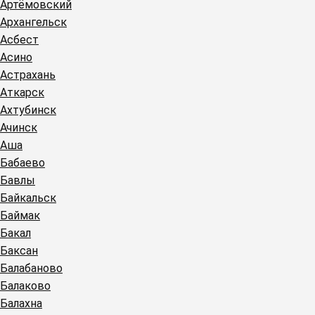
Артёмовский
Архангельск
Асбест
Асино
Астрахань
Аткарск
Ахтубинск
Ачинск
Аша
Бабаево
Бавлы
Байкальск
Баймак
Бакал
Баксан
Балабаново
Балаково
Балахна